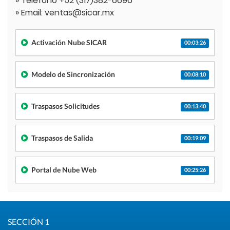
» Teléfono +52 (317)382-6696
» Email: ventas@sicar.mx
Activación Nube SICAR
00:03:26
Modelo de Sincronización
00:08:10
Traspasos Solicitudes
00:13:40
Traspasos de Salida
00:19:09
Portal de Nube Web
00:25:26
SECCIÓN 1