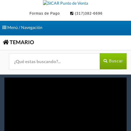
Formas de Pago
(317)382-6696
Toggle
Menú / Navegación
navigation
TEMARIO
Buscar