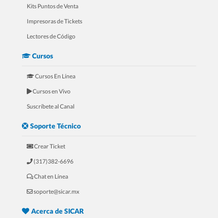
Kits Puntos de Venta
Impresoras de Tickets
Lectores de Código
Cursos
Cursos En Línea
Cursos en Vivo
5.- Tour Para Joyerías
Suscríbete al Canal
Soporte Técnico
Crear Ticket
(317)382-6696
Chat en Línea
soporte@sicar.mx
Acerca de SICAR