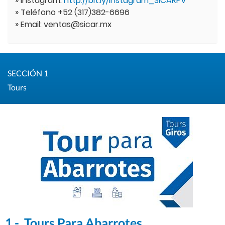
» Instagram:
http://bit.ly/Instagram_SICARPV
» Teléfono +52 (317)382-6696
» Email: ventas@sicar.mx
SECCIÓN 1
Tours
1.- Tours Para Abarrotes