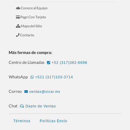
Conoce al Equipo
6.- Tour Para Veterinaria
Pago Con Tarjeta
Mapa del Sitio
Contacto
Más formas de compra:
Centro de Llamadas
+52 (317)382-6696
WhatsApp
+521 (317)103-3714
Correo
ventas@sicar.mx
7.- Tour Para Ópticas
Chat
Depto de Ventas
Términos
Políticas Envío