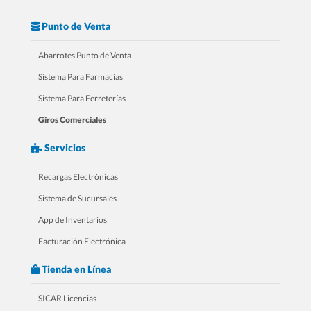
Punto de Venta
Abarrotes Punto de Venta
3.- Tours Para Refaccionarias
Sistema Para Farmacias
Sistema Para Ferreterías
Giros Comerciales
Servicios
Recargas Electrónicas
Sistema de Sucursales
App de Inventarios
Facturación Electrónica
4.- Tours Para Ferreterias
Tienda en Línea
SICAR Licencias