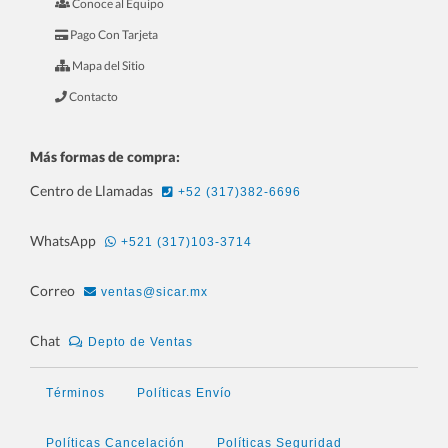
Conoce al Equipo
6.- Mini Curso Para Ferreterías
Pago Con Tarjeta
Mapa del Sitio
Contacto
Más formas de compra:
Centro de Llamadas
+52 (317)382-6696
WhatsApp
+521 (317)103-3714
Correo
ventas@sicar.mx
7.- Mini Curso Para Joyerías
Chat
Depto de Ventas
Términos
Políticas Envío
Políticas Cancelación
Políticas Seguridad