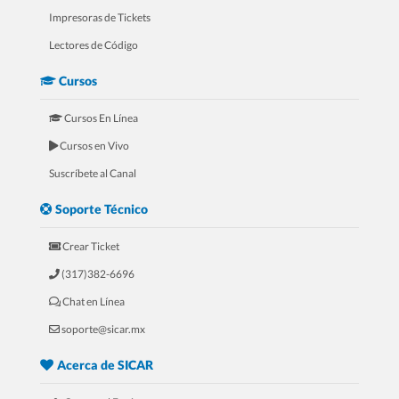
Impresoras de Tickets
Lectores de Código
Cursos
Cursos En Línea
Cursos en Vivo
5.- Mini Curso Para Refaccionarías
Suscríbete al Canal
Soporte Técnico
Crear Ticket
(317)382-6696
Chat en Línea
soporte@sicar.mx
Acerca de SICAR