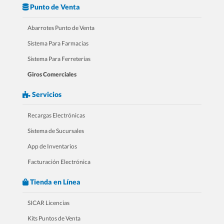
Punto de Venta
Abarrotes Punto de Venta
3.- Mini Curso Para Zapaterías
Sistema Para Farmacias
Sistema Para Ferreterías
Giros Comerciales
Servicios
Recargas Electrónicas
Sistema de Sucursales
App de Inventarios
Facturación Electrónica
4.- Mini Curso Para Farmacias
Tienda en Línea
SICAR Licencias
Kits Puntos de Venta