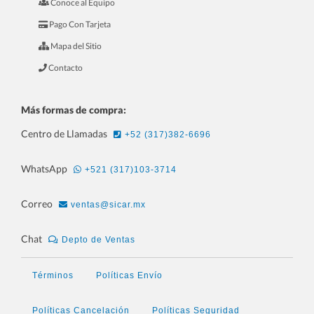
Conoce al Equipo
6.- Mini Curso Para Ferreterías
Pago Con Tarjeta
Mapa del Sitio
Contacto
Más formas de compra:
Centro de Llamadas
+52 (317)382-6696
WhatsApp
+521 (317)103-3714
Correo
ventas@sicar.mx
7.- Mini Curso Para Joyerías
Chat
Depto de Ventas
Términos
Políticas Envío
Políticas Cancelación
Políticas Seguridad