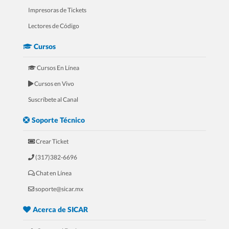
Impresoras de Tickets
Lectores de Código
Cursos
Cursos En Línea
Cursos en Vivo
5.- Mini Curso Para Refaccionarías
Suscríbete al Canal
Soporte Técnico
Crear Ticket
(317)382-6696
Chat en Línea
soporte@sicar.mx
Acerca de SICAR