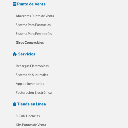
Punto de Venta
Abarrotes Punto de Venta
3.- Mini Curso Para Zapaterías
Sistema Para Farmacias
Sistema Para Ferreterías
Giros Comerciales
Servicios
Recargas Electrónicas
Sistema de Sucursales
App de Inventarios
Facturación Electrónica
4.- Mini Curso Para Farmacias
Tienda en Línea
SICAR Licencias
Kits Puntos de Venta