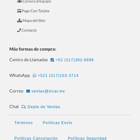
Conoce al Equipo
6.- Mini Curso Para Ferreterías
Pago Con Tarjeta
Mapa del Sitio
Contacto
Más formas de compra:
Centro de Llamadas
+52 (317)382-6696
WhatsApp
+521 (317)103-3714
Correo
ventas@sicar.mx
7.- Mini Curso Para Joyerías
Chat
Depto de Ventas
Términos
Políticas Envío
Políticas Cancelación
Políticas Seguridad