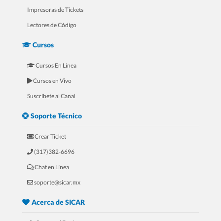
Impresoras de Tickets
Lectores de Código
Cursos
Cursos En Línea
Cursos en Vivo
5.- Mini Curso Para Refaccionarías
Suscríbete al Canal
Soporte Técnico
Crear Ticket
(317)382-6696
Chat en Línea
soporte@sicar.mx
Acerca de SICAR