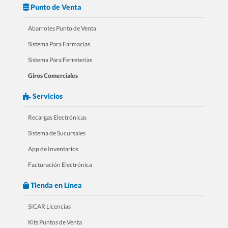
Punto de Venta
Abarrotes Punto de Venta
3.- Mini Curso Para Zapaterías
Sistema Para Farmacias
Sistema Para Ferreterías
Giros Comerciales
Servicios
Recargas Electrónicas
Sistema de Sucursales
App de Inventarios
Facturación Electrónica
4.- Mini Curso Para Farmacias
Tienda en Línea
SICAR Licencias
Kits Puntos de Venta