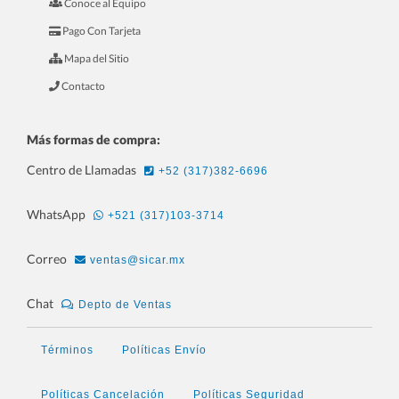
Conoce al Equipo
6.- Mini Curso Para Ferreterías
Pago Con Tarjeta
Mapa del Sitio
Contacto
Más formas de compra:
Centro de Llamadas
+52 (317)382-6696
WhatsApp
+521 (317)103-3714
Correo
ventas@sicar.mx
7.- Mini Curso Para Joyerías
Chat
Depto de Ventas
Términos
Políticas Envío
Políticas Cancelación
Políticas Seguridad