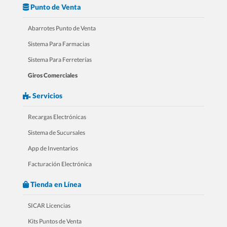
Punto de Venta
Abarrotes Punto de Venta
3.- Mini Curso Para Zapaterías
Sistema Para Farmacias
Sistema Para Ferreterías
Giros Comerciales
Servicios
Recargas Electrónicas
Sistema de Sucursales
App de Inventarios
Facturación Electrónica
4.- Mini Curso Para Farmacias
Tienda en Línea
SICAR Licencias
Kits Puntos de Venta