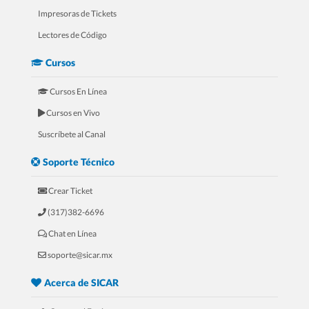
Impresoras de Tickets
Lectores de Código
Cursos
Cursos En Línea
Cursos en Vivo
5.- Mini Curso Para Refaccionarías
Suscríbete al Canal
Soporte Técnico
Crear Ticket
(317)382-6696
Chat en Línea
soporte@sicar.mx
Acerca de SICAR