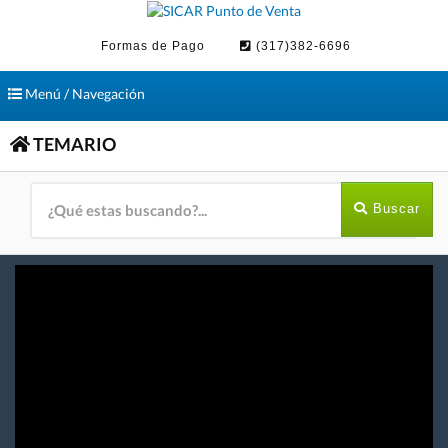
Formas de Pago
(317)382-6696
Toggle
Menú / Navegación
navigation
TEMARIO
Buscar