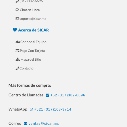
(317)382-6696
Chat en Línea
5.- 20 Razones Para USAR SICAR en
soporte@sicar.mx
tu REFACCIONARIA
Acerca de SICAR
Conoce al Equipo
Pago Con Tarjeta
Mapa del Sitio
Contacto
Más formas de compra:
Centro de Llamadas
+52 (317)382-6696
6.- 20 Razones Para USAR SICAR en
WhatsApp
+521 (317)103-3714
tu PAPELERÍA
Correo
ventas@sicar.mx