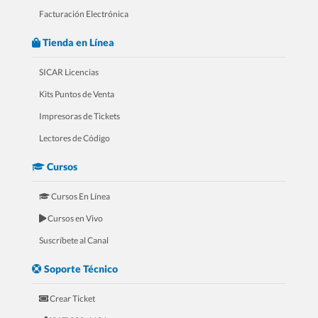
Facturación Electrónica
Tienda en Línea
SICAR Licencias
Kits Puntos de Venta
Impresoras de Tickets
4.- 20 Razones Para USAR SICAR en
Lectores de Código
tu FERRETERÍA
Cursos
Cursos En Línea
Cursos en Vivo
Suscríbete al Canal
Soporte Técnico
Crear Ticket