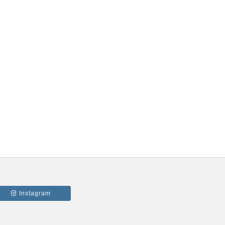
5.- 20 Razones Para USAR SICAR en tu
REFACCIONARIA
6.- 20 Razones Para USAR SICAR en tu
PAPELERÍA
7.- 20 Razones Para USAR SICAR en tu
GYM
Instagram