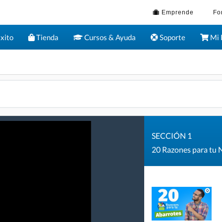
Emprende
Fo
xito
Tienda
Cursos & Ayuda
Soporte
Mi 
SECCIÓN 1
20 Razones para tu 