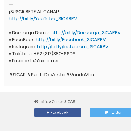
--
¡SUSCRÍBETE AL CANAL!
http://bit.ly/YouTube_SICARPV
» Descarga Demo:
http://bit.ly/Descarga_SICARPV
» FaceBook:
http://bit.ly/Facebook_SICARPV
» Instagram:
http://bit.ly/Instagram_SICARPV
» Teléfono +52 (317)382-6696
» Email: info@sicar.mx
#SICAR #PuntoDeVenta #VendeMas
»
Inicio
Cursos SICAR
Facebook
Twitter