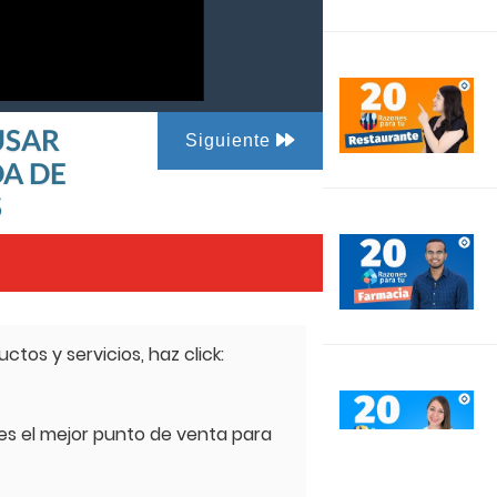
 USAR
Siguiente
DA DE
S
tos y servicios, haz click:
 es el mejor punto de venta para