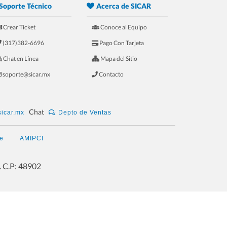
Soporte Técnico
Acerca de SICAR
8.- 20 Razones Para USAR SICAR en tu
Crear Ticket
Conoce al Equipo
LAVANDERÍA
(317)382-6696
Pago Con Tarjeta
Chat en Línea
Mapa del Sitio
soporte@sicar.mx
Contacto
9.- 20 Razones Para USAR SICAR en tu
BAR
Chat
icar.mx
Depto de Ventas
e
AMIPCI
10.- 20 Razones Para USAR SICAR en
. C.P: 48902
tu ÓPTICA