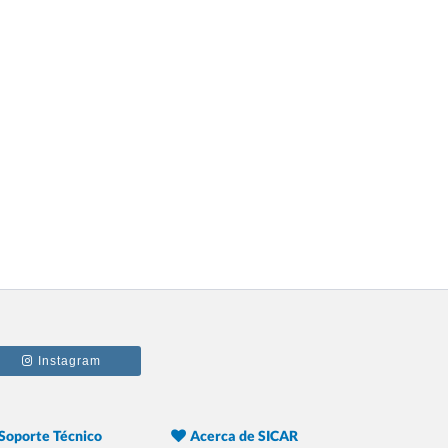
5.- 20 Razones Para USAR SICAR en tu
REFACCIONARIA
6.- 20 Razones Para USAR SICAR en tu
PAPELERÍA
7.- 20 Razones Para USAR SICAR en tu
Instagram
GYM
Soporte Técnico
Acerca de SICAR