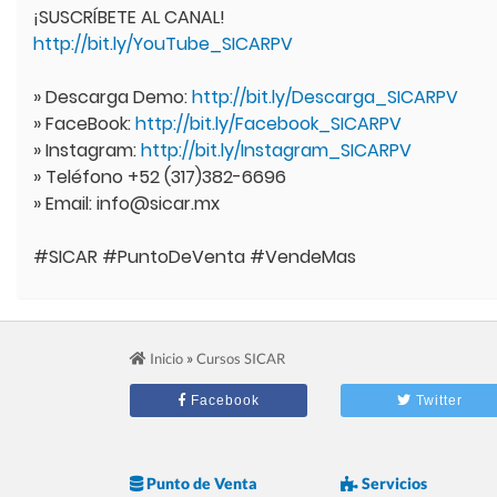
¡SUSCRÍBETE AL CANAL!
http://bit.ly/YouTube_SICARPV
» Descarga Demo:
http://bit.ly/Descarga_SICARPV
» FaceBook:
http://bit.ly/Facebook_SICARPV
» Instagram:
http://bit.ly/Instagram_SICARPV
» Teléfono +52 (317)382-6696
» Email: info@sicar.mx
#SICAR #PuntoDeVenta #VendeMas
»
Inicio
Cursos SICAR
Facebook
Twitter
Punto de Venta
Servicios