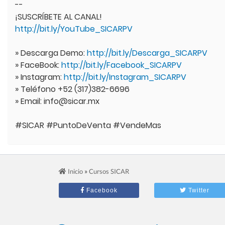
--
¡SUSCRÍBETE AL CANAL!
http://bit.ly/YouTube_SICARPV
» Descarga Demo:
http://bit.ly/Descarga_SICARPV
» FaceBook:
http://bit.ly/Facebook_SICARPV
» Instagram:
http://bit.ly/Instagram_SICARPV
» Teléfono +52 (317)382-6696
» Email: info@sicar.mx
#SICAR #PuntoDeVenta #VendeMas
»
Inicio
Cursos SICAR
Facebook
Twitter