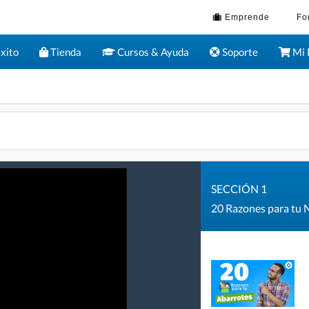
Emprende
Fo
xito
Tienda
Cursos & Ayuda
Soporte
Mi 
SECCIÓN 1
20 Razones para tu 