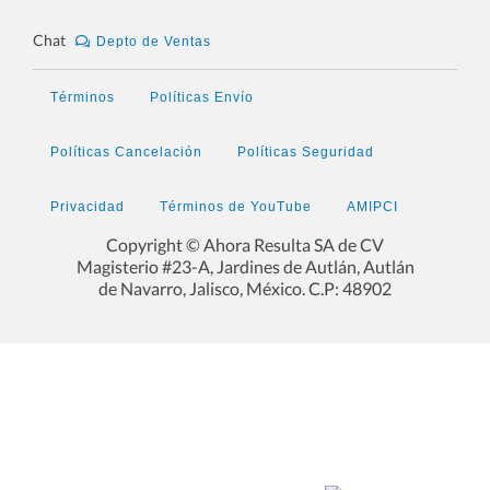
Chat
Depto de Ventas
Términos
Políticas Envío
Políticas Cancelación
Políticas Seguridad
Privacidad
Términos de YouTube
AMIPCI
Copyright © Ahora Resulta SA de CV
7.- 20 Razones Para USAR SICAR en
Magisterio #23-A, Jardines de Autlán, Autlán
de Navarro, Jalisco, México. C.P: 48902
tu GYM