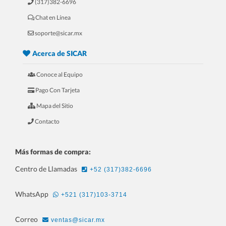
(317)382-6696
Chat en Línea
5.- 20 Razones Para USAR SICAR en
soporte@sicar.mx
tu REFACCIONARIA
Acerca de SICAR
Conoce al Equipo
Pago Con Tarjeta
Mapa del Sitio
Contacto
Más formas de compra:
Centro de Llamadas
+52 (317)382-6696
6.- 20 Razones Para USAR SICAR en
WhatsApp
+521 (317)103-3714
tu PAPELERÍA
Correo
ventas@sicar.mx