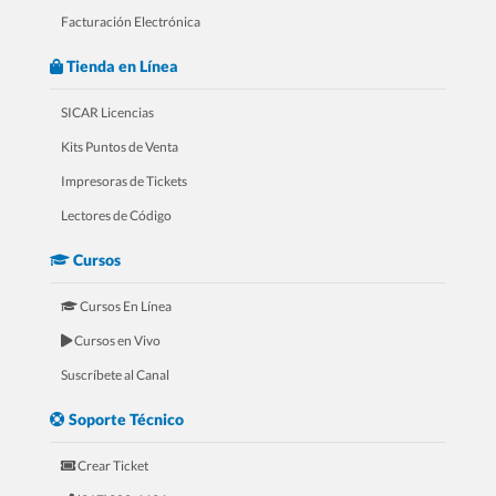
Facturación Electrónica
Tienda en Línea
SICAR Licencias
Kits Puntos de Venta
Impresoras de Tickets
4.- 20 Razones Para USAR SICAR en
Lectores de Código
tu FERRETERÍA
Cursos
Cursos En Línea
Cursos en Vivo
Suscríbete al Canal
Soporte Técnico
Crear Ticket