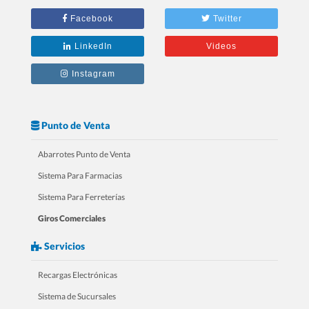
2.- 20 Razones Para USAR SICAR en
Facebook
Twitter
tu RESTAURANTE
LinkedIn
Videos
Instagram
Punto de Venta
Abarrotes Punto de Venta
Sistema Para Farmacias
Sistema Para Ferreterías
Giros Comerciales
3.- 20 Razones Para USAR SICAR en
Servicios
tu FARMACIA
Recargas Electrónicas
Sistema de Sucursales