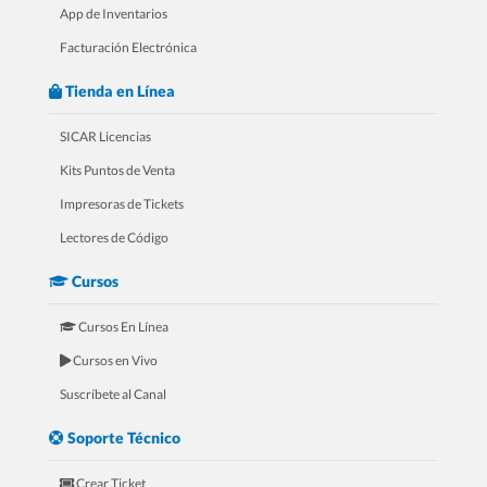
App de Inventarios
Facturación Electrónica
Tienda en Línea
SICAR Licencias
Kits Puntos de Venta
Impresoras de Tickets
4.- 20 Razones Para USAR SICAR en
Lectores de Código
tu FERRETERÍA
Cursos
Cursos En Línea
Cursos en Vivo
Suscríbete al Canal
Soporte Técnico
Crear Ticket