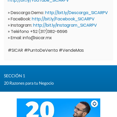
http://bit.ly/YouTube_SICARPV
» Descarga Demo:
http://bit.ly/Descarga_SICARPV
» FaceBook:
http://bit.ly/Facebook_SICARPV
» Instagram:
http://bit.ly/Instagram_SICARPV
» Teléfono +52 (317)382-6696
» Email: info@sicar.mx
#SICAR #PuntoDeVenta #VendeMas
SECCIÓN 1
20 Razones para tu Negocio