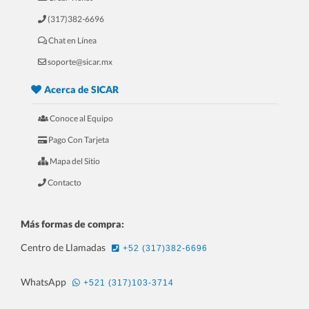
(317)382-6696
Chat en Línea
5.- 20 Razones Para USAR SICAR en
soporte@sicar.mx
tu REFACCIONARIA
Acerca de SICAR
Conoce al Equipo
Pago Con Tarjeta
Mapa del Sitio
Contacto
Más formas de compra:
Centro de Llamadas
+52 (317)382-6696
6.- 20 Razones Para USAR SICAR en
WhatsApp
+521 (317)103-3714
tu PAPELERÍA