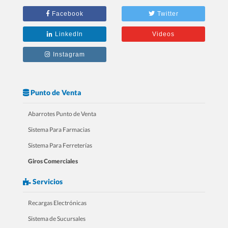
2.- 20 Razones Para USAR SICAR en
Facebook
Twitter
tu RESTAURANTE
LinkedIn
Videos
Instagram
Punto de Venta
Abarrotes Punto de Venta
Sistema Para Farmacias
Sistema Para Ferreterías
Giros Comerciales
3.- 20 Razones Para USAR SICAR en
Servicios
tu FARMACIA
Recargas Electrónicas
Sistema de Sucursales