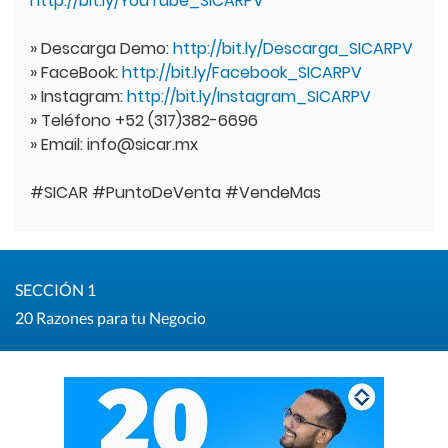
http://bit.ly/YouTube_SICARPV
» Descarga Demo:
http://bit.ly/Descarga_SICARPV
» FaceBook:
http://bit.ly/Facebook_SICARPV
» Instagram:
http://bit.ly/Instagram_SICARPV
» Teléfono +52 (317)382-6696
» Email: info@sicar.mx
#SICAR #PuntoDeVenta #VendeMas
SECCIÓN 1
20 Razones para tu Negocio