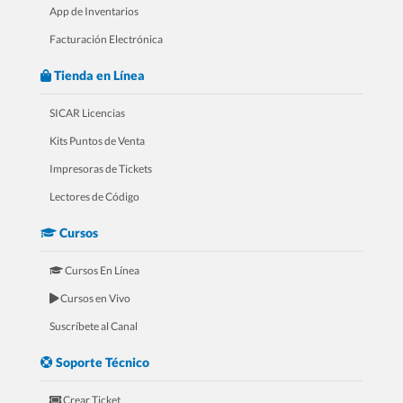
App de Inventarios
Facturación Electrónica
Tienda en Línea
SICAR Licencias
Kits Puntos de Venta
Impresoras de Tickets
4.- 20 Razones Para USAR SICAR en
Lectores de Código
tu FERRETERÍA
Cursos
Cursos En Línea
Cursos en Vivo
Suscríbete al Canal
Soporte Técnico
Crear Ticket