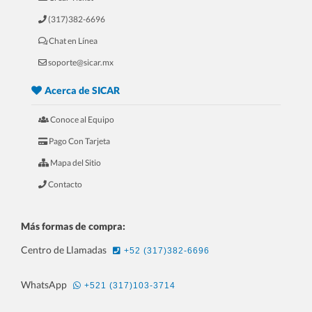
(317)382-6696
Chat en Línea
5.- 20 Razones Para USAR SICAR en
soporte@sicar.mx
tu REFACCIONARIA
Acerca de SICAR
Conoce al Equipo
Pago Con Tarjeta
Mapa del Sitio
Contacto
Más formas de compra:
Centro de Llamadas
+52 (317)382-6696
6.- 20 Razones Para USAR SICAR en
WhatsApp
+521 (317)103-3714
tu PAPELERÍA