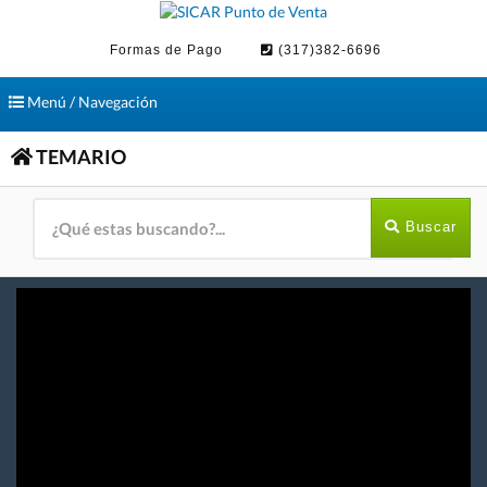
Formas de Pago
(317)382-6696
Toggle
Menú / Navegación
navigation
TEMARIO
Buscar