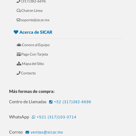
(317)382-6696
Chat en Línea
5.- 20 Razones Para USAR SICAR en
soporte@sicar.mx
tu REFACCIONARIA
Acerca de SICAR
Conoce al Equipo
Pago Con Tarjeta
Mapa del Sitio
Contacto
Más formas de compra:
Centro de Llamadas
+52 (317)382-6696
6.- 20 Razones Para USAR SICAR en
WhatsApp
+521 (317)103-3714
tu PAPELERÍA
Correo
ventas@sicar.mx