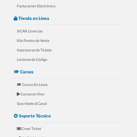
Facturación Electrónica
Tienda en Línea
SICAR Licencias
Kits Puntos de Venta
Impresoras de Tickets
4.- 20 Razones Para USAR SICAR en
Lectores de Código
tu FERRETERÍA
Cursos
Cursos En Línea
Cursos en Vivo
Suscríbete al Canal
Soporte Técnico
Crear Ticket