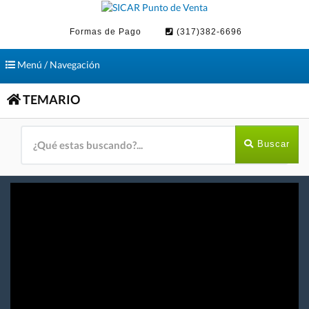
Formas de Pago
(317)382-6696
Toggle
Menú / Navegación
navigation
TEMARIO
Buscar