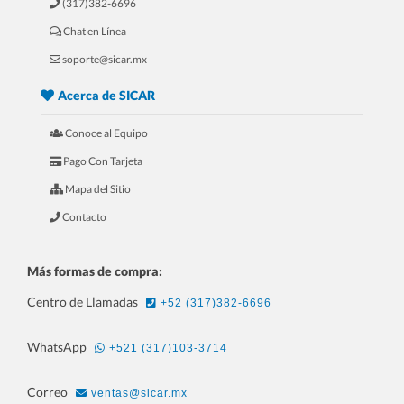
(317)382-6696
Chat en Línea
5.- 20 Razones Para USAR SICAR en
soporte@sicar.mx
tu REFACCIONARIA
Acerca de SICAR
Conoce al Equipo
Pago Con Tarjeta
Mapa del Sitio
Contacto
Más formas de compra:
Centro de Llamadas
+52 (317)382-6696
6.- 20 Razones Para USAR SICAR en
WhatsApp
+521 (317)103-3714
tu PAPELERÍA
Correo
ventas@sicar.mx