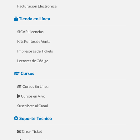
Facturación Electrónica
Tienda en Línea
SICAR Licencias
Kits Puntos de Venta
Impresoras de Tickets
4.- 20 Razones Para USAR SICAR en
Lectores de Código
tu FERRETERÍA
Cursos
Cursos En Línea
Cursos en Vivo
Suscríbete al Canal
Soporte Técnico
Crear Ticket