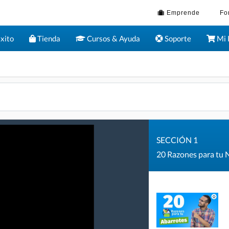
Emprende
Fo
xito
Tienda
Cursos & Ayuda
Soporte
Mi 
SECCIÓN 1
20 Razones para tu 