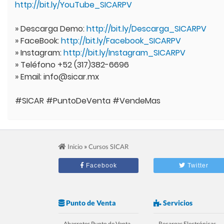
http://bit.ly/YouTube_SICARPV
» Descarga Demo:
http://bit.ly/Descarga_SICARPV
» FaceBook:
http://bit.ly/Facebook_SICARPV
» Instagram:
http://bit.ly/Instagram_SICARPV
» Teléfono +52 (317)382-6696
» Email: info@sicar.mx
#SICAR #PuntoDeVenta #VendeMas
»
Inicio
Cursos SICAR
Facebook
Twitter
Punto de Venta
Servicios
Abarrotes Punto de Venta
Recargas Electrónicas