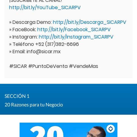
¡SUSCRÍBETE AL CANAL!
http://bit.ly/YouTube_SICARPV
» Descarga Demo:
http://bit.ly/Descarga_SICARPV
» FaceBook:
http://bit.ly/Facebook_SICARPV
» Instagram:
http://bit.ly/Instagram_SICARPV
» Teléfono +52 (317)382-6696
» Email: info@sicar.mx
#SICAR #PuntoDeVenta #VendeMas
SECCIÓN 1
20 Razones para tu Negocio