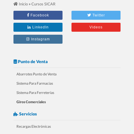
»
Inicio
Cursos SICAR
2.- 20 Razones Para USAR SICAR en
Facebook
Twitter
tu RESTAURANTE
LinkedIn
Videos
Instagram
Punto de Venta
Abarrotes Punto de Venta
Sistema Para Farmacias
Sistema Para Ferreterías
Giros Comerciales
3.- 20 Razones Para USAR SICAR en
Servicios
tu FARMACIA
Recargas Electrónicas