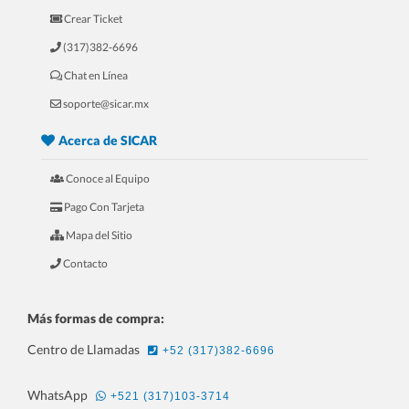
Crear Ticket
(317)382-6696
Chat en Línea
5.- 20 Razones Para USAR SICAR en
soporte@sicar.mx
tu REFACCIONARIA
Acerca de SICAR
Conoce al Equipo
Pago Con Tarjeta
Mapa del Sitio
Contacto
Más formas de compra:
Centro de Llamadas
+52 (317)382-6696
6.- 20 Razones Para USAR SICAR en
WhatsApp
+521 (317)103-3714