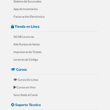
Sistema de Sucursales
App de Inventarios
Facturación Electrónica
Tienda en Línea
SICAR Licencias
Kits Puntos de Venta
Impresoras de Tickets
4.- 20 Razones Para USAR SICAR en
Lectores de Código
tu FERRETERÍA
Cursos
Cursos En Línea
Cursos en Vivo
Suscríbete al Canal
Soporte Técnico