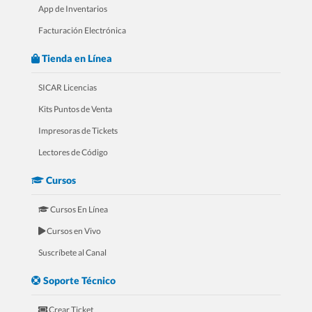
App de Inventarios
Facturación Electrónica
Tienda en Línea
SICAR Licencias
Kits Puntos de Venta
Impresoras de Tickets
4.- 20 Razones Para USAR SICAR en
Lectores de Código
tu FERRETERÍA
Cursos
Cursos En Línea
Cursos en Vivo
Suscríbete al Canal
Soporte Técnico
Crear Ticket