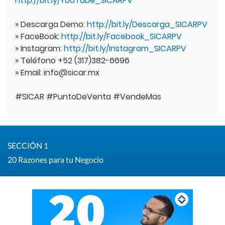
http://bit.ly/YouTube_SICARPV
» Descarga Demo:
http://bit.ly/Descarga_SICARPV
» FaceBook:
http://bit.ly/Facebook_SICARPV
» Instagram:
http://bit.ly/Instagram_SICARPV
» Teléfono +52 (317)382-6696
» Email: info@sicar.mx
#SICAR #PuntoDeVenta #VendeMas
SECCIÓN 1
20 Razones para tu Negocio