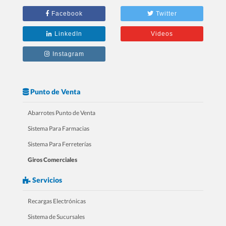
2.- 20 Razones Para USAR SICAR en
Facebook
Twitter
tu RESTAURANTE
LinkedIn
Videos
Instagram
Punto de Venta
Abarrotes Punto de Venta
Sistema Para Farmacias
Sistema Para Ferreterías
Giros Comerciales
3.- 20 Razones Para USAR SICAR en
Servicios
tu FARMACIA
Recargas Electrónicas
Sistema de Sucursales