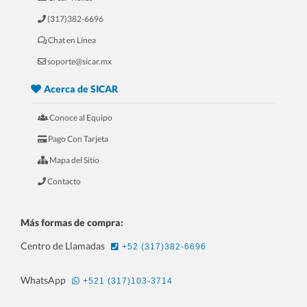
(317)382-6696
Chat en Línea
5.- 20 Razones Para USAR SICAR en
soporte@sicar.mx
tu REFACCIONARIA
Acerca de SICAR
Conoce al Equipo
Pago Con Tarjeta
Mapa del Sitio
Contacto
Más formas de compra:
Centro de Llamadas
+52 (317)382-6696
6.- 20 Razones Para USAR SICAR en
WhatsApp
+521 (317)103-3714
tu PAPELERÍA