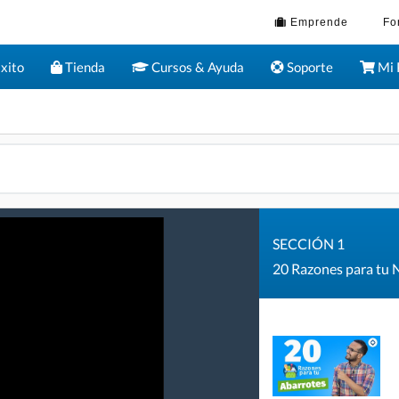
Emprende
Fo
xito
Tienda
Cursos & Ayuda
Soporte
Mi 
SECCIÓN 1
20 Razones para tu 