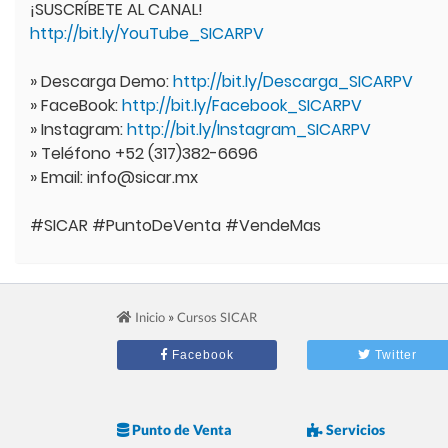
¡SUSCRÍBETE AL CANAL!
http://bit.ly/YouTube_SICARPV
» Descarga Demo:
http://bit.ly/Descarga_SICARPV
» FaceBook:
http://bit.ly/Facebook_SICARPV
» Instagram:
http://bit.ly/Instagram_SICARPV
» Teléfono +52 (317)382-6696
» Email: info@sicar.mx
#SICAR #PuntoDeVenta #VendeMas
»
Inicio
Cursos SICAR
Facebook
Twitter
Punto de Venta
Servicios