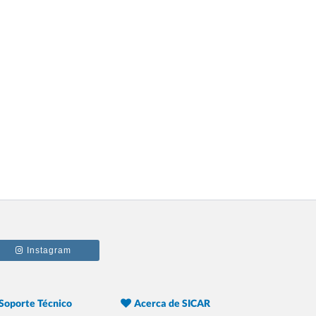
5.- 20 Razones Para USAR SICAR en tu
REFACCIONARIA
6.- 20 Razones Para USAR SICAR en tu
PAPELERÍA
7.- 20 Razones Para USAR SICAR en tu
Instagram
GYM
Soporte Técnico
Acerca de SICAR